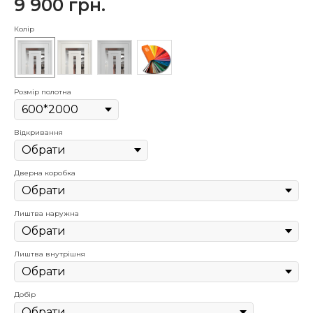
9 900
грн.
Колір
Pозмiр полотна
Вiдкривання
Дверна коробка
Лиштва наружна
Лиштва внутрiшня
Добiр